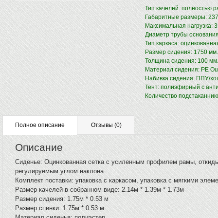
Тип качелей: полностью р
Габаритные размеры: 237
Максимальная нагрузка: 35
Диаметр трубы основания
Тип каркаса: оцинкованная
Размер сидения: 1750 мм.
Толщина сидения: 100 мм
Материал сидения: PE Out
Набивка сидения: ППУ/хо
Тент: полиэфирный с анти
Количество подстаканнико
Полное описание
Отзывы
(0)
Описание
Сиденье: Оцинкованная сетка с усиленным профилем рамы, откид
регулируемым углом наклона
Комплект поставки: упаковка с каркасом, упаковка с мягкими элем
Размер качелей в собранном виде: 2.14м * 1.39м * 1.73м
Размер сидения: 1.75м * 0.53 м
Размер спинки: 1.75м * 0.53 м
Материал сиденья: полиэстер