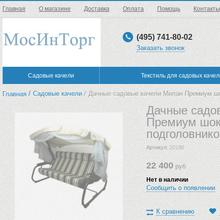
Главная
О магазине
Доставка
Оплата
Помощь
Контакты
(495) 741-80-02
Заказать звонок
Садовые качели
Текстиль для садовых каче
/
/
Садовые качели
Дачные садовые качели Милан Премиум шо
Главная
Дачные садо
Премиум шок
подголовник
Артикул:
20190
22 400
руб
Нет в наличии
Сообщить о появлении
К сравнению